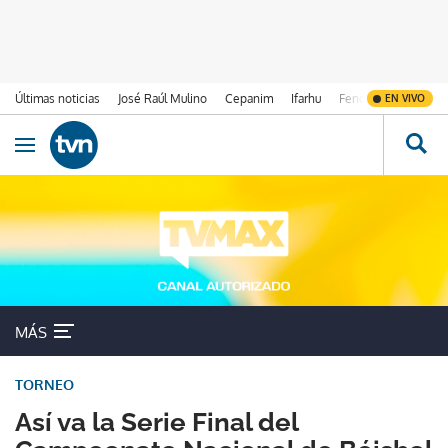
Últimas noticias
José Raúl Mulino
Cepanim
Ifarhu
Fenómeno de El Ni
EN VIVO
Ir al contenido
Obrir navegació
MÁS
TORNEO
Así va la Serie Final del