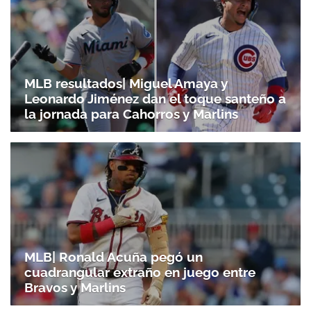
MLB resultados| Miguel Amaya y
Leonardo Jiménez dan el toque santeño a
la jornada para Cahorros y Marlins
MLB| Ronald Acuña pegó un
cuadrangular extraño en juego entre
Bravos y Marlins