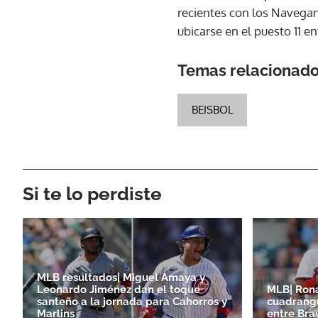
recientes con los Navegan
ubicarse en el puesto 11 en
Temas relacionad
BEISBOL
Si te lo perdiste
MLB resultados| Miguel Amaya y
Leonardo Jiménez dan el toque
MLB| Ron
santeño a la jornada para Cahorros y
cuadrangu
Marlins
entre Bra