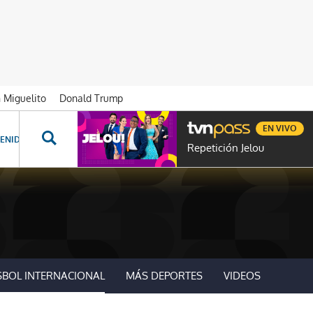
n Miguelito
Donald Trump
EN VIVO
ENIDOS ESPECIALES
NOVELAS
PROGRAMAS
GENTE TVN
PROG
Repetición Jelou
SBOL INTERNACIONAL
MÁS DEPORTES
VIDEOS