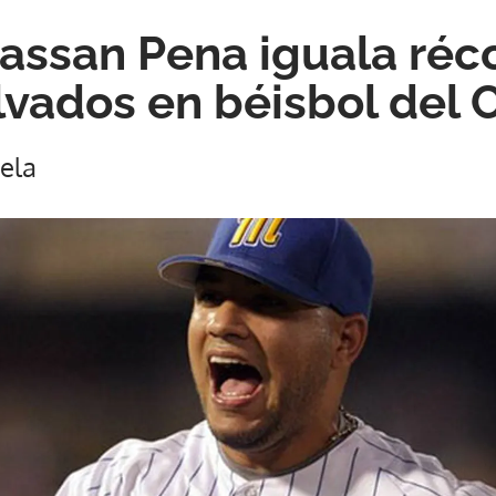
ssan Pena iguala réc
lvados en béisbol del 
ela