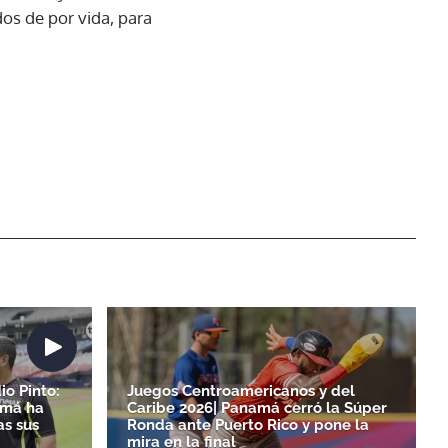
os de por vida, para
io Pinto:
Juegos Centroamericanos y del
amá ha
Caribe 2026| Panamá cerró la Súper
as sus
Ronda ante Puerto Rico y pone la
mira en la final