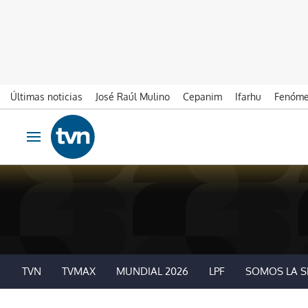
Últimas noticias
José Raúl Mulino
Cepanim
Ifarhu
Fenóme
Ir al contenido
Obrir navegació
TVN
TVMAX
MUNDIAL 2026
LPF
SOMOS LA S