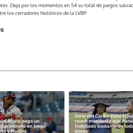
tes. Deja por los momentos en 54 su total de juegos salvad
tre los cerradores históricos de la LVBP.
os
Serie del Caribe Kids| Elpid
ald Acuña pegó un
coach manifiesta que Pan
lar extraño en juego
trabajado bastante en tod
vos y Marlins
líneas