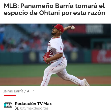
MLB: Panameño Barría tomará el
espacio de Ohtani por esta razón
Jaime Barría
/
AFP
Redacción TV Max
@tvmaxdeportes