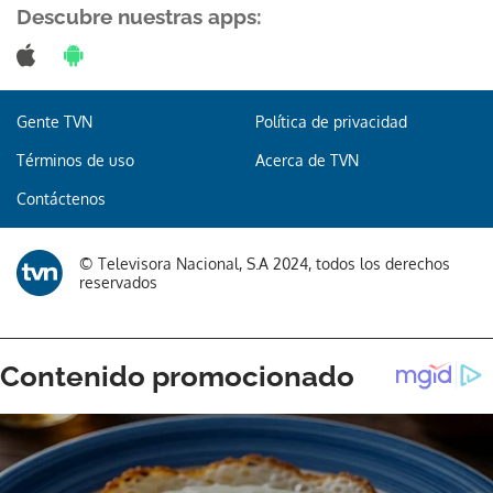
Descubre nuestras apps:
Gente TVN
Política de privacidad
Gracias por suscribirte a nuestro boletín.
Términos de uso
Acerca de TVN
ACEPTAR
Contáctenos
© Televisora Nacional, S.A 2024, todos los derechos
reservados