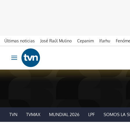
Últimas noticias
José Raúl Mulino
Cepanim
Ifarhu
Fenóme
Ir al contenido
Obrir navegació
TVN
TVMAX
MUNDIAL 2026
LPF
SOMOS LA S