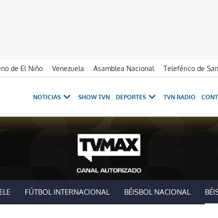
no de El Niño
Venezuela
Asamblea Nacional
Teleférico de Sa
NOTICIAS
SHOW TVN
DEPORTES
TVN RADIO
CONT
ELE
FÚTBOL INTERNACIONAL
BÉISBOL NACIONAL
BÉI