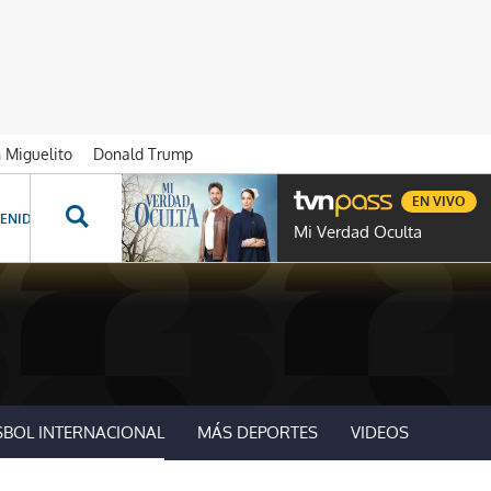
n Miguelito
Donald Trump
EN VIVO
ENIDOS ESPECIALES
NOVELAS
PROGRAMAS
GENTE TVN
PROG
Mi Verdad Oculta
SBOL INTERNACIONAL
MÁS DEPORTES
VIDEOS