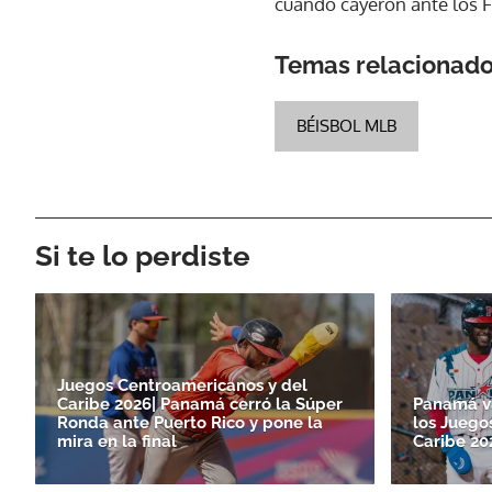
cuando cayeron ante los Fil
Temas relacionad
BÉISBOL MLB
Si te lo perdiste
Juegos Centroamericanos y del
Caribe 2026| Panamá cerró la Súper
Panamá va
Ronda ante Puerto Rico y pone la
los Juego
mira en la final
Caribe 20