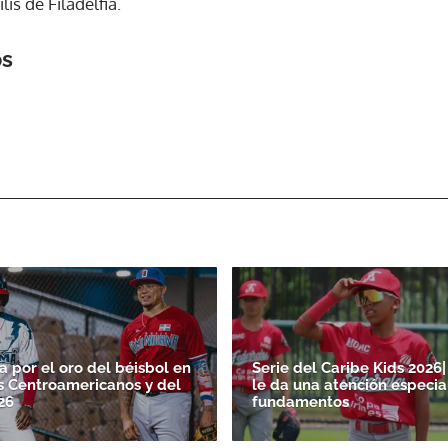
is de Filadelfia.
os
ACEPTAR
 por el oro del béisbol en
Serie del Caribe Kids 202
s Centroamericanos y del
le da una atención especial
26
fundamentos