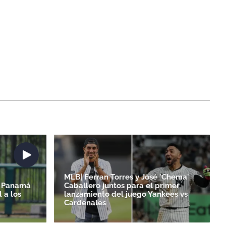
MLB| Ferran Torres y José 'Chema'
6| Panamá
Caballero juntos para el primer
 a los
lanzamiento del juego Yankees vs
Cardenales