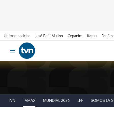
Últimas noticias
José Raúl Mulino
Cepanim
Ifarhu
Fenóme
Ir al contenido
Obrir navegació
TVN
TVMAX
MUNDIAL 2026
LPF
SOMOS LA S