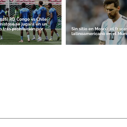
026| RD Congo vs Chile:
mistoso se jugará en un
o tras prohibición por
Sin sitio en Moscú: el fraca
latinoamericano en el Mun