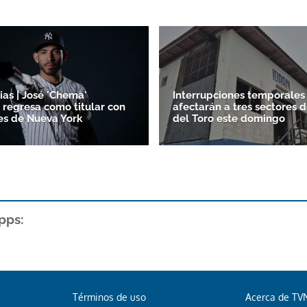
ias | José 'Chema'
Interrupciones temporales
 regresa como titular con
afectarán a tres sectores 
es de Nueva York
del Toro este domingo
pps:
Términos de uso
Acerca de TV