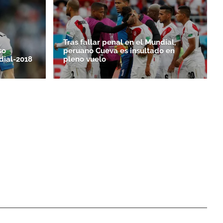
Tras fallar penal en el Mundial,
so
peruano Cueva es insultado en
dial-2018
pleno vuelo