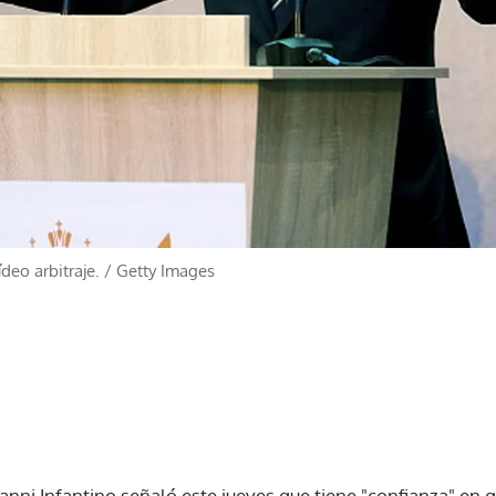
ídeo arbitraje.
/
Getty Images
ianni Infantino señaló este jueves que tiene "confianza" en q