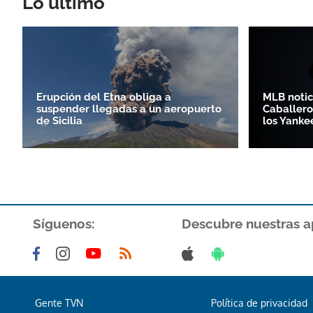
Lo último
Erupción del Etna obliga a
MLB notic
suspender llegadas a un aeropuerto
Caballero
de Sicilia
los Yanke
Síguenos:
Descubre nuestras a
Gente TVN
Política de privacidad