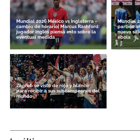
Mundial 2026 México vs Inglaterra -
Mundial 2
cambio de horario| Marcus Rashford:
partido a
jugador inglés piensa esto sobre la
nuevo siti
eventual medida
ébola
Zagreb se viste de rojo y blanco
para recibir a sus subcampeones del
mundo