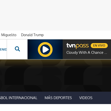
n Miguelito
Donald Trump
EN VIVO
ENIDOS ESPECIALES
NOVELAS
PROGRAMAS
GENTE TVN
PROG
Cloudy With A Chance Of Meatballs
SBOL INTERNACIONAL
MÁS DEPORTES
VIDEOS