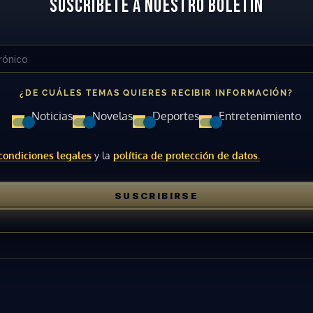
SUSCRÍBETE A NUESTRO BOLETÍN
¿DE CUÁLES TEMAS QUIERES RECIBIR INFORMACIÓN?
Gracias por suscribirte a nuestro boletín.
Noticias
Novelas
Deportes
Entretenimiento
condiciones legales
y la
política de protección de datos.
ACEPTAR
SUSCRIBIRSE