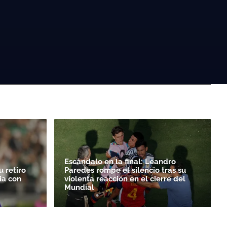
Escándalo en la final: Leandro
 retiro
Paredes rompe el silencio tras su
ia con
violenta reacción en el cierre del
Mundial