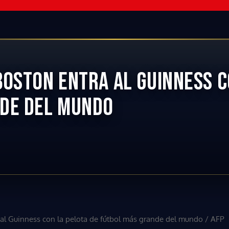
BOSTON ENTRA AL GUINNESS C
DE DEL MUNDO
 al Guinness con la pelota de fútbol más grande del mundo
/
AFP