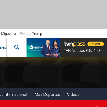
n Miguelito
Donald Trump
EN VIVO
ENIDOS ESPECIALES
NOVELAS
PROGRAMAS
GENTE TVN
PROG
TVN Noticias Edición Estelar
l Internacional
Más Deportes
Videos