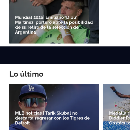
Mundial 2026| Emiliano 'Dibu'
Martínez: portero abre la posibilidad
de su retiro de la selección de
Argentina
Lo último
MLB noticias | Tarik Skubal no
Medalla d
descarta regresar con los Tigres de
Diddier R
Detroit
Obstácul