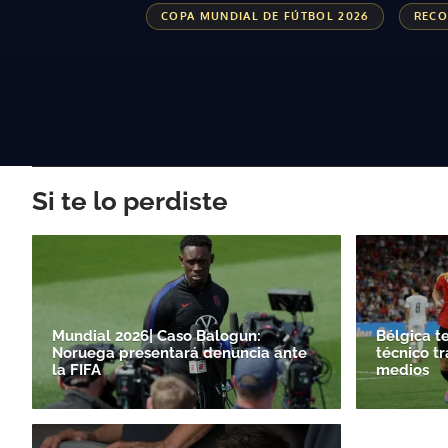
COPA MUNDIAL DE FÚTBOL 2026
RECO
Si te lo perdiste
Mundial 2026| Caso Balogun:
Bélgica t
Noruega presentará denuncia ante
técnico tr
la FIFA
medios