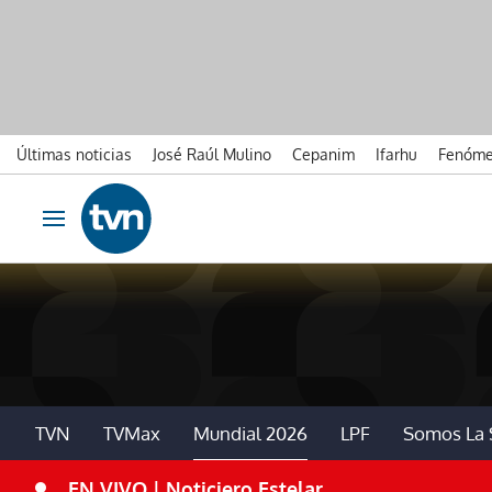
Últimas noticias
José Raúl Mulino
Cepanim
Ifarhu
Fenóme
Ir al contenido
Obrir navegació
TVN
TVMax
Mundial 2026
LPF
Somos La 
EN VIVO | Noticiero Estelar