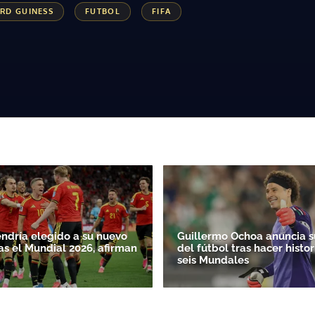
RD GUINESS
FUTBOL
FIFA
endría elegido a su nuevo
Guillermo Ochoa anuncia su
as el Mundial 2026, afirman
del fútbol tras hacer histor
seis Mundales