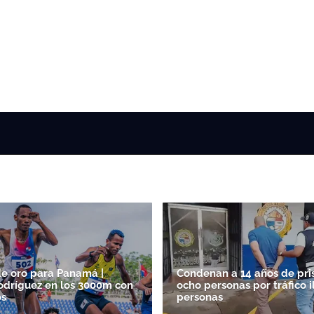
e oro para Panamá |
Condenan a 14 años de pris
odríguez en los 3000m con
ocho personas por tráfico il
os
personas