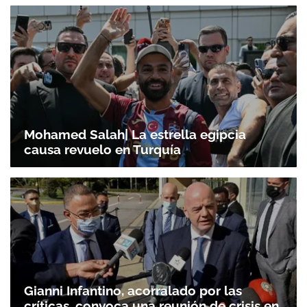
Mohamed Salah| La estrella egipcia
causa revuelo en Turquía
Gianni Infantino, acorralado por las
críticas, convoca una reunión de crisis en