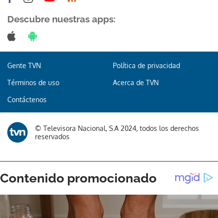
Descubre nuestras apps:
Gracias por suscribirte a nuestro boletín.
Gente TVN
Política de privacidad
Términos de uso
Acerca de TVN
ACEPTAR
Contáctenos
© Televisora Nacional, S.A 2024, todos los derechos
reservados