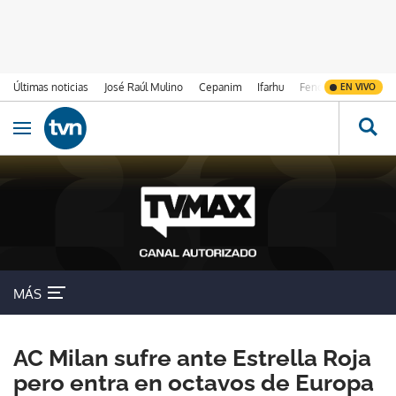
Últimas noticias
José Raúl Mulino
Cepanim
Ifarhu
Fenómeno de El Ni
EN VIVO
Ir al contenido
Obrir navegació
MÁS
AC Milan sufre ante Estrella Roja
pero entra en octavos de Europa