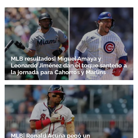
MLB resultados| Miguel Amaya y
Leonardo Jiménez dan el toque santeño a
la jornada para Cahorros y Marlins
MLB| Ronald Acuña pegó un