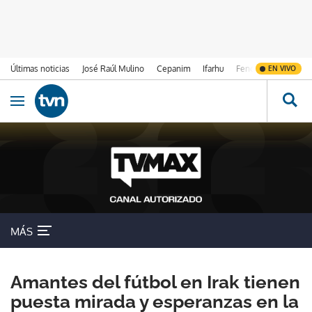
Últimas noticias
José Raúl Mulino
Cepanim
Ifarhu
Fenómeno de El Ni
EN VIVO
Ir al contenido
Obrir navegació
MÁS
Amantes del fútbol en Irak tienen
puesta mirada y esperanzas en la