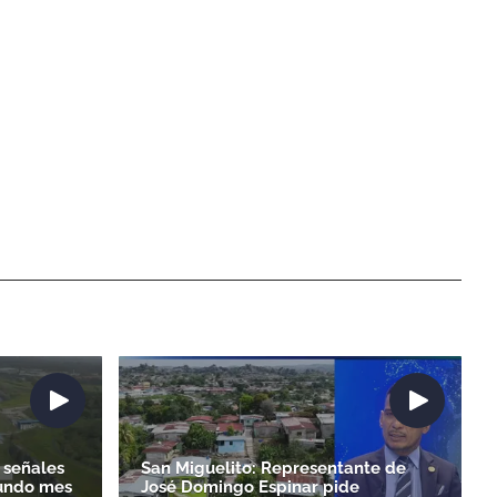
 señales
San Miguelito: Representante de
gundo mes
José Domingo Espinar pide