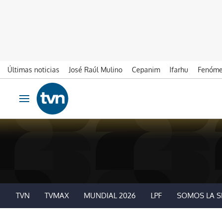
Últimas noticias
José Raúl Mulino
Cepanim
Ifarhu
Fenóme
Ir al contenido
Obrir navegació
TVN
TVMAX
MUNDIAL 2026
LPF
SOMOS LA S