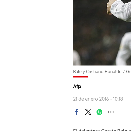
Bale y Cristiano Ronaldo
/
Ge
Afp
21 de enero 2016 - 10:18
El delantero Gareth Bale e