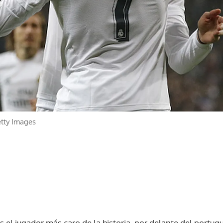
tty Images
s el jugador más caro de la historia, por delante del portug