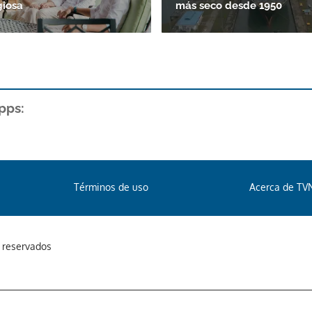
giosa
más seco desde 1950
pps:
Términos de uso
Acerca de TV
s reservados