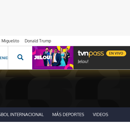
n Miguelito
Donald Trump
EN VIVO
ENIDOS ESPECIALES
NOVELAS
PROGRAMAS
GENTE TVN
PROG
Jelou!
SBOL INTERNACIONAL
MÁS DEPORTES
VIDEOS