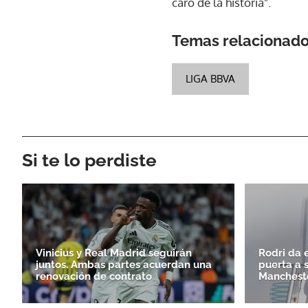
caro de la historia".
Temas relacionad
LIGA BBVA
Si te lo perdiste
Vinicius y Real Madrid seguirán
Rodri da e
juntos. Ambas partes acuerdan una
puerta a 
renovación de contrato
Mancheste