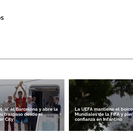
os
ACEPTAR
l 'sí' al Barcelona y abre la
La UEFA mantiene el boicot
su traspaso desde el
Mundiales de la FIFA y pie
r City
confianza en Infantino