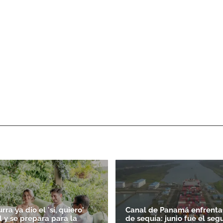
ra ya dio el 'sí, quiero'
Canal de Panamá enfrenta
il y se prepara para la
de sequía: junio fue el se