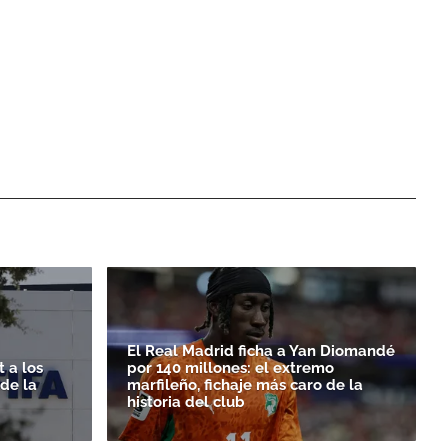
El Real Madrid ficha a Yan Diomandé
 a los
por 140 millones: el extremo
rde la
marfileño, fichaje más caro de la
historia del club