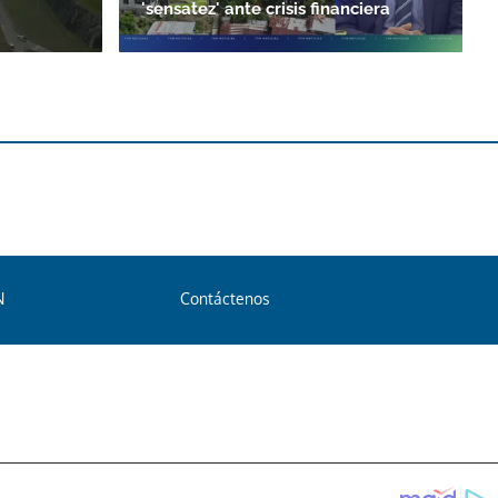
'sensatez' ante crisis financiera
N
Contáctenos