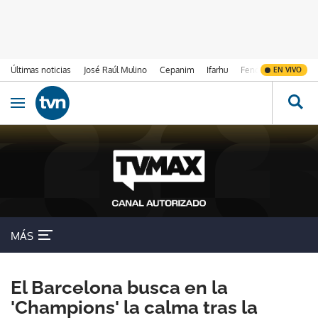
Últimas noticias
José Raúl Mulino
Cepanim
Ifarhu
Fenómeno de El Ni
EN VIVO
Ir al contenido
Obrir navegació
MÁS
El Barcelona busca en la
'Champions' la calma tras la