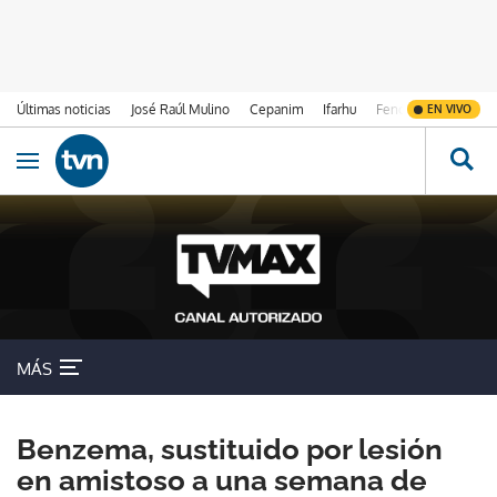
Últimas noticias
José Raúl Mulino
Cepanim
Ifarhu
Fenómeno de El Ni
EN VIVO
Ir al contenido
Obrir navegació
MÁS
Benzema, sustituido por lesión
en amistoso a una semana de