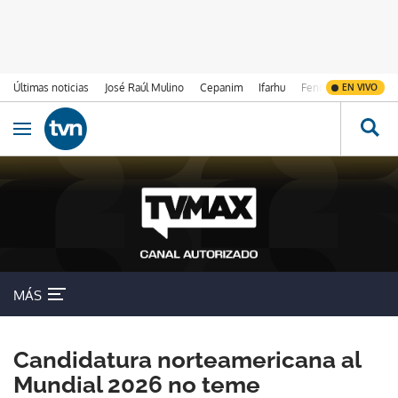
Últimas noticias
José Raúl Mulino
Cepanim
Ifarhu
Fenómeno de El Ni
EN VIVO
Ir al contenido
Obrir navegació
MÁS
Candidatura norteamericana al
Mundial 2026 no teme