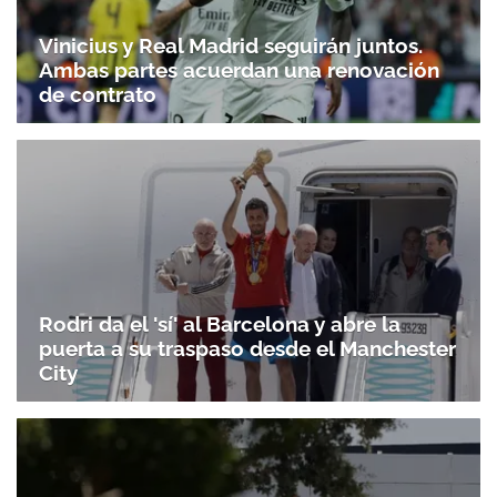
Vinicius y Real Madrid seguirán juntos.
Ambas partes acuerdan una renovación
de contrato
Rodri da el 'sí' al Barcelona y abre la
puerta a su traspaso desde el Manchester
City