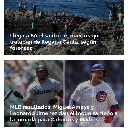
Llega a 80 el saldo de muertos que
trataban de llegar a Ceuta, según
forenses
MLB resultados| Miguel Amaya y
Leonardo Jiménez dan el toque santeño a
Gracias por suscribirte a nuestro boletín.
la jornada para Cahorros y Marlins