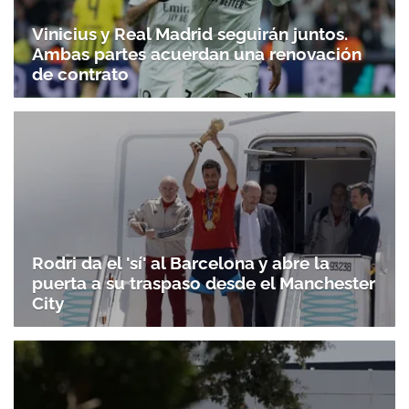
Vinicius y Real Madrid seguirán juntos.
Ambas partes acuerdan una renovación
de contrato
Rodri da el 'sí' al Barcelona y abre la
puerta a su traspaso desde el Manchester
City