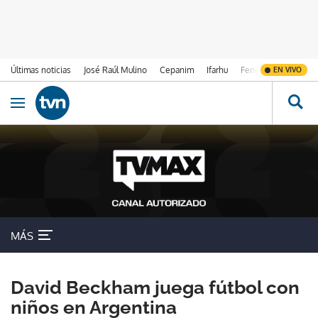
Últimas noticias
José Raúl Mulino
Cepanim
Ifarhu
Fenómeno de El Ni
EN VIVO
Ir al contenido
Obrir navegació
MÁS
David Beckham juega fútbol con
niños en Argentina