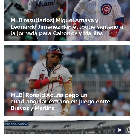
MLB resultados| Miguel Amaya y
Leonardo Jiménez dan el toque santeño a
la jornada para Cahorros y Marlins
MLB| Ronald Acuña pegó un
cuadrangular extraño en juego entre
Bravos y Marlins