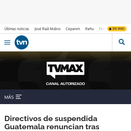
Últimas noticias
José Raúl Mulino
Cepanim
Ifarhu
Fenómeno de El Ni
EN VIVO
Ir al contenido
Obrir navegació
MÁS
Directivos de suspendida
Guatemala renuncian tras