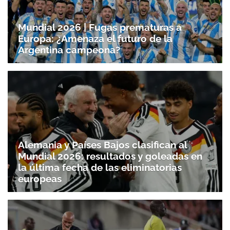
Mundial 2026 | Fugas prematuras a
Europa: ¿Amenaza el futuro de la
Argentina campeona?
Alemania y Países Bajos clasifican al
Mundial 2026: resultados y goleadas en
la última fecha de las eliminatorias
europeas