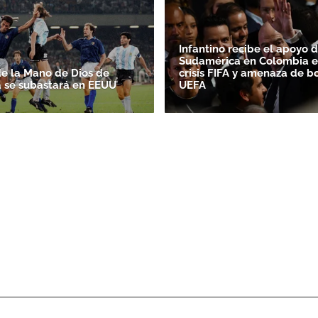
Infantino recibe el apoyo 
Sudamérica en Colombia e
de la Mano de Dios de
crisis FIFA y amenaza de b
 se subastará en EEUU
UEFA