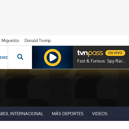
n Miguelito
Donald Trump
EN VIVO
ENIDOS ESPECIALES
NOVELAS
PROGRAMAS
GENTE TVN
PROG
Fast & Furious: Spy Racers
SBOL INTERNACIONAL
MÁS DEPORTES
VIDEOS