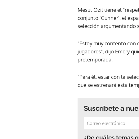
Mesut Özil tiene el "respe
conjunto 'Gunner', el esp
selección argumentando su
"Estoy muy contento con é
jugadores", dijo Emery qu
pretemporada.
"Para él, estar con la sel
que se estrenará esta tem
Suscríbete a nue
¿De cuáles temas qu