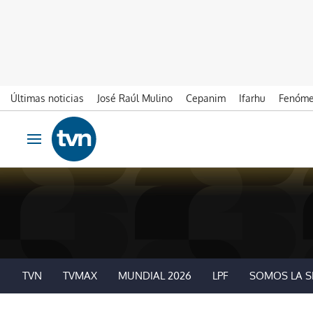
Últimas noticias
José Raúl Mulino
Cepanim
Ifarhu
Fenóme
Ir al contenido
Obrir navegació
TVN
TVMAX
MUNDIAL 2026
LPF
SOMOS LA S