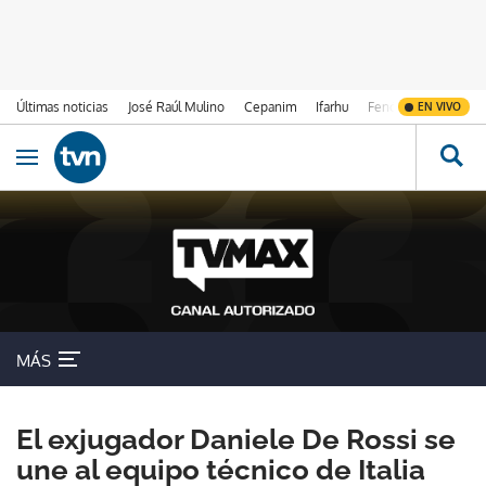
Últimas noticias
José Raúl Mulino
Cepanim
Ifarhu
Fenómeno de El Ni
EN VIVO
Ir al contenido
Obrir navegació
MÁS
El exjugador Daniele De Rossi se
une al equipo técnico de Italia