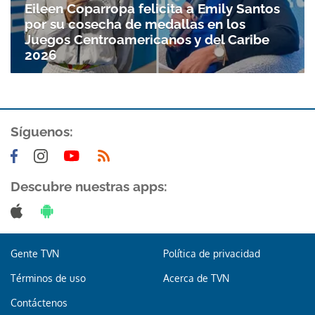
Eileen Coparropa felicita a Emily Santos
por su cosecha de medallas en los
Juegos Centroamericanos y del Caribe
2026
Síguenos:
Gracias por suscribirte a nuestro boletín.
Descubre nuestras apps:
ACEPTAR
Gente TVN
Política de privacidad
Términos de uso
Acerca de TVN
Contáctenos