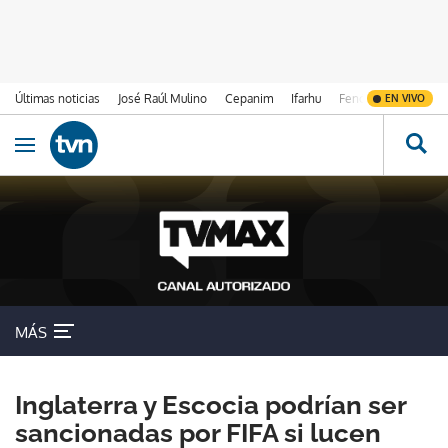
Últimas noticias
José Raúl Mulino
Cepanim
Ifarhu
Fenómeno de El Ni
EN VIVO
Ir al contenido
Obrir navegació
MÁS
Inglaterra y Escocia podrían ser
sancionadas por FIFA si lucen