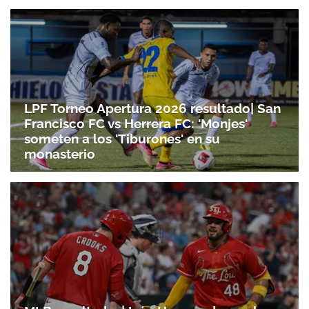
LPF Torneo Apertura 2026 resultado| San
Francisco FC vs Herrera FC: 'Monjes'
someten a los 'Tiburones' en su
monasterio