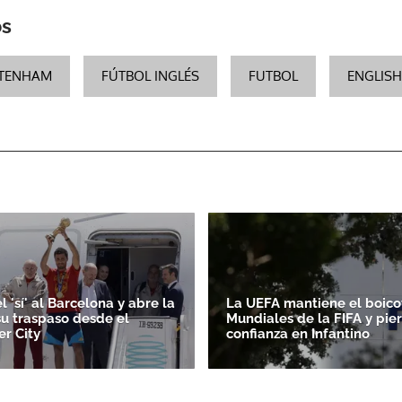
os
ACEPTAR
TENHAM
FÚTBOL INGLÉS
FUTBOL
ENGLISH
l 'sí' al Barcelona y abre la
La UEFA mantiene el boicot
su traspaso desde el
Mundiales de la FIFA y pie
r City
confianza en Infantino