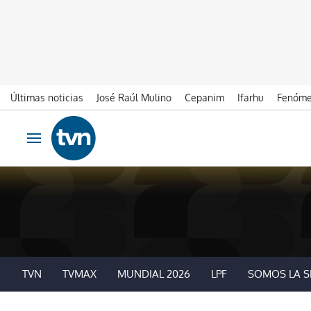
Últimas noticias
José Raúl Mulino
Cepanim
Ifarhu
Fenóme
Ir al contenido
Obrir navegació
TVN
TVMAX
MUNDIAL 2026
LPF
SOMOS LA S