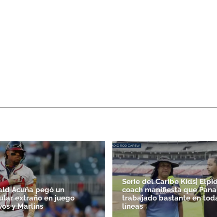
Serie del Caribe Kids| Elpid
ald Acuña pegó un
coach manifiesta que Pan
lar extraño en juego
trabajado bastante en tod
vos y Marlins
líneas