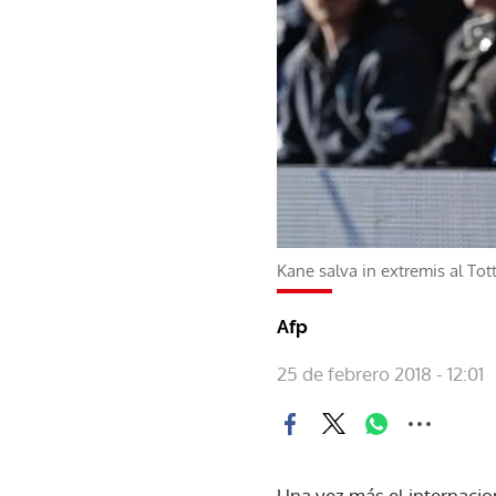
Kane salva in extremis al Tot
Afp
25 de febrero 2018 - 12:01
Una vez más el internacion