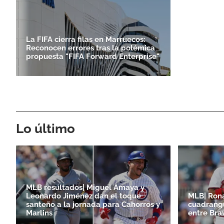
La FIFA cierra filas en Marruecos:
Reconocen errores tras la polémica
propuesta "FIFA Forward Enterprise"
Lo último
MLB resultados| Miguel Amaya y
Leonardo Jiménez dan el toque
MLB| Ron
santeño a la jornada para Cahorros y
cuadrangu
Marlins
entre Bra