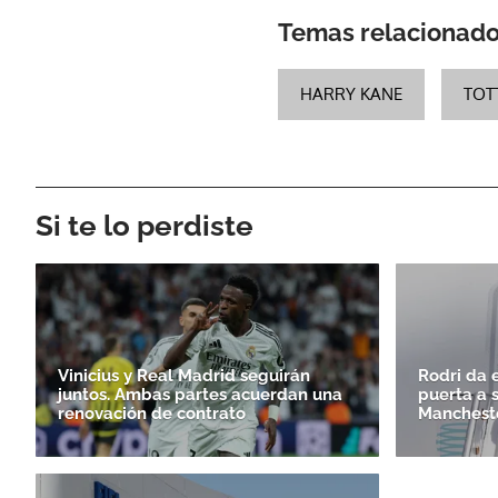
Temas relacionad
HARRY KANE
TOT
Si te lo perdiste
Vinicius y Real Madrid seguirán
Rodri da e
juntos. Ambas partes acuerdan una
puerta a 
renovación de contrato
Mancheste