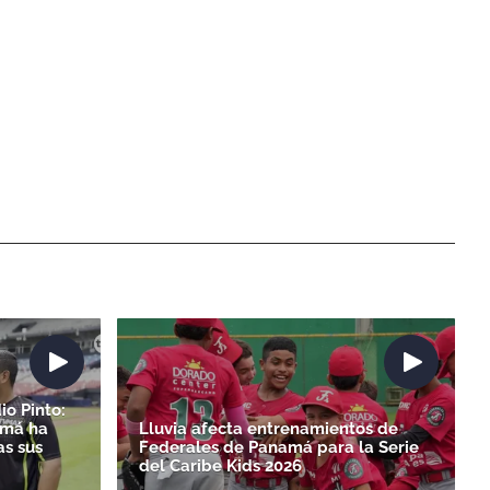
io Pinto:
amá ha
Lluvia afecta entrenamientos de
as sus
Federales de Panamá para la Serie
del Caribe Kids 2026