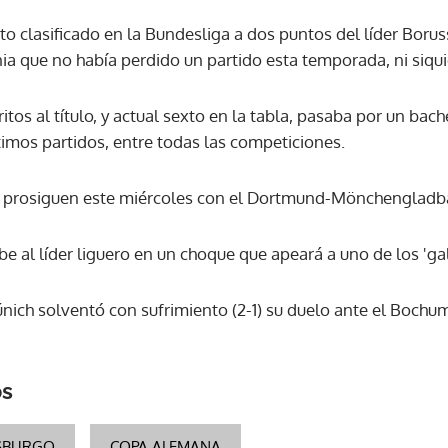
rto clasificado en la Bundesliga a dos puntos del líder Bor
ACEPTAR
ia que no había perdido un partido esta temporada, ni siqui
ritos al título, y actual sexto en la tabla, pasaba por un bac
últimos partidos, entre todas las competiciones.
a prosiguen este miércoles con el Dortmund-Mönchengladb
e al líder liguero en un choque que apeará a uno de los 'ga
nich solventó con sufrimiento (2-1) su duelo ante el Bochum
os
SBURGO
COPA ALEMANA