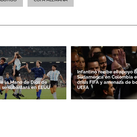
Infantino recibe el apoyo 
Sudamérica en Colombia e
de la Mano de Dios de
crisis FIFA y amenaza de b
 se subastará en EEUU
UEFA