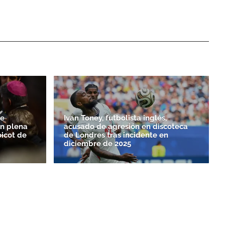
de
Ivan Toney, futbolista inglés,
n plena
acusado de agresión en discoteca
oicot de
de Londres tras incidente en
diciembre de 2025