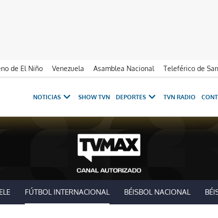
no de El Niño
Venezuela
Asamblea Nacional
Teleférico de Sa
NOTICIAS
SHOW TVN
DEPORTES
TVN RADIO
CONT
ELE
FÚTBOL INTERNACIONAL
BÉISBOL NACIONAL
BÉI