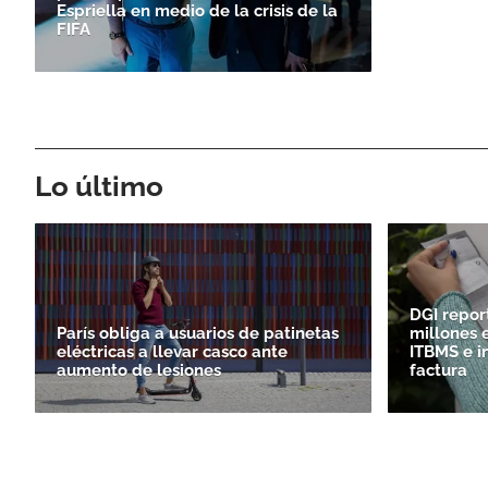
Espriella en medio de la crisis de la
FIFA
Lo último
DGI repor
París obliga a usuarios de patinetas
millones 
eléctricas a llevar casco ante
ITBMS e in
aumento de lesiones
factura