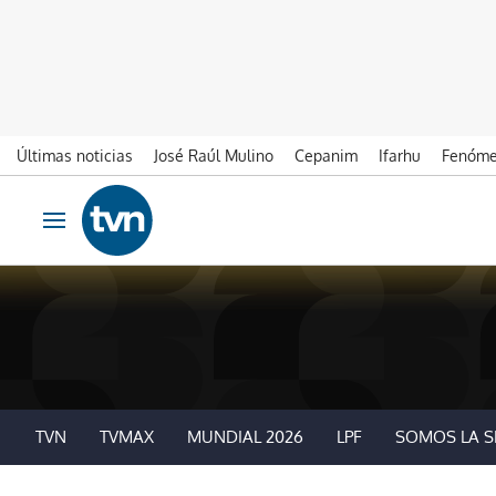
Últimas noticias
José Raúl Mulino
Cepanim
Ifarhu
Fenóme
Ir al contenido
Obrir navegació
TVN
TVMAX
MUNDIAL 2026
LPF
SOMOS LA S