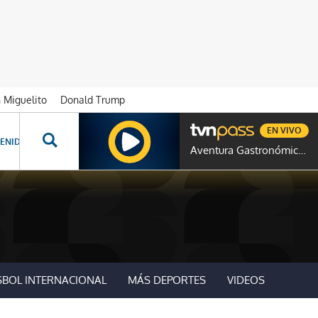
n Miguelito
Donald Trump
EN VIVO
ENIDOS ESPECIALES
NOVELAS
PROGRAMAS
GENTE TVN
PROG
Aventura Gastronómica Colombia
SBOL INTERNACIONAL
MÁS DEPORTES
VIDEOS