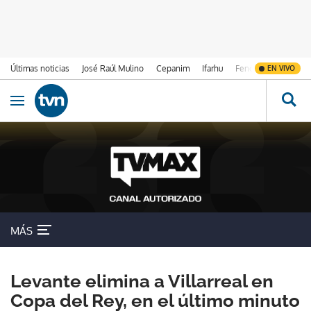
Últimas noticias
José Raúl Mulino
Cepanim
Ifarhu
Fenómeno de El Ni
EN VIVO
Ir al contenido
Obrir navegació
MÁS
Levante elimina a Villarreal en
Copa del Rey, en el último minuto