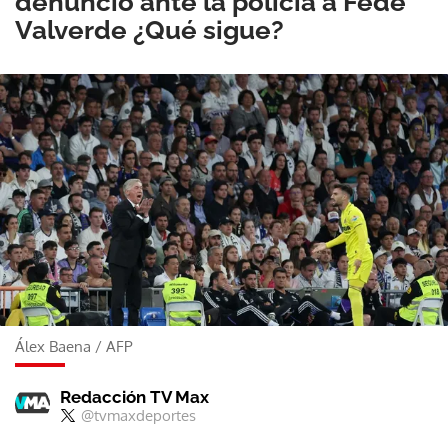
denunció ante la policía a Fede
Valverde ¿Qué sigue?
Álex Baena
/
AFP
Redacción TV Max
@tvmaxdeportes