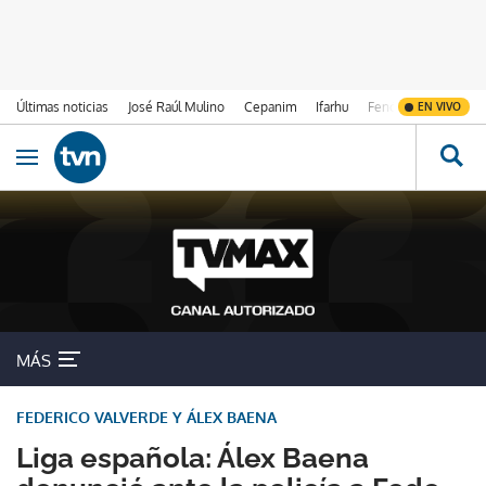
Últimas noticias
José Raúl Mulino
Cepanim
Ifarhu
Fenómeno de El Ni
EN VIVO
Ir al contenido
Obrir navegació
MÁS
FEDERICO VALVERDE Y ÁLEX BAENA
Liga española: Álex Baena