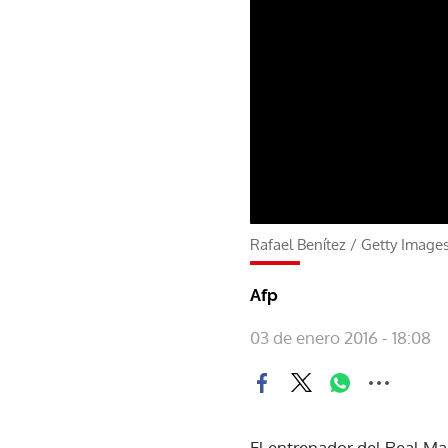
Rafael Benítez
/
Getty Image
Afp
03 de enero 2016 - 18:08
El entrenador del Real Mad