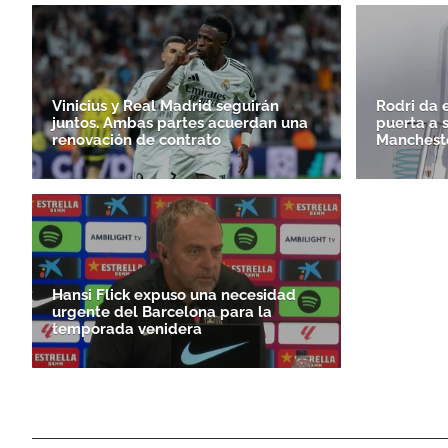
Vinicius y Real Madrid seguirán
Rodri da e
juntos. Ambas partes acuerdan una
puerta a 
renovación de contrato
Mancheste
Hansi Flick expuso una necesidad
urgente del Barcelona para la
temporada venidera