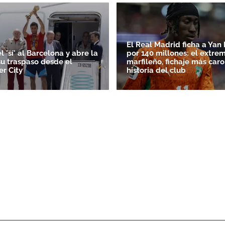
El Real Madrid ficha a Ya
l 'sí' al Barcelona y abre la
por 140 millones: el extre
su traspaso desde el
marfileño, fichaje más caro
r City
historia del club