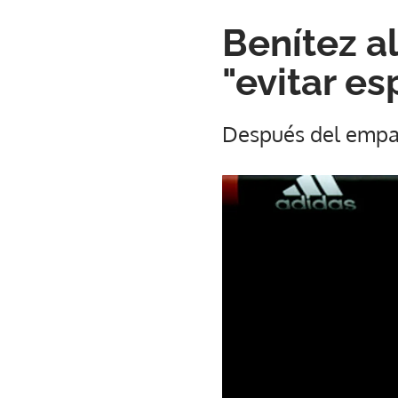
Benítez a
"evitar e
Después del empat