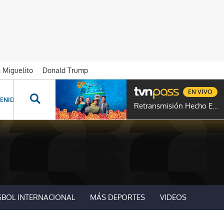
n Miguelito
Donald Trump
EN VIVO
ENIDOS ESPECIALES
NOVELAS
PROGRAMAS
GENTE TVN
PROG
Retransmisión Hecho En Panamá
SBOL INTERNACIONAL
MÁS DEPORTES
VIDEOS