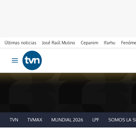
Últimas noticias
José Raúl Mulino
Cepanim
Ifarhu
Fenóme
Ir al contenido
Obrir navegació
TVN
TVMAX
MUNDIAL 2026
LPF
SOMOS LA S