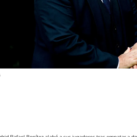
s
rid Rafael Benítez alabó a sus jugadores tras empatar a dos