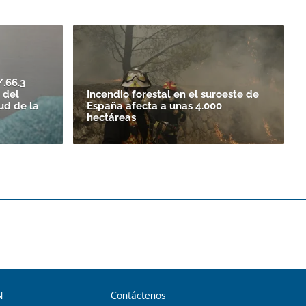
.66.3
 del
Incendio forestal en el suroeste de
tud de la
España afecta a unas 4.000
hectáreas
N
Contáctenos