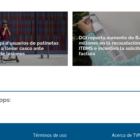
DGI reporta aumento de B/
ga a usuarios de patinetas
millones en la recaudación
 a llevar casco ante
ITBMS e incentiva la solici
e lesiones
factura
pps:
Términos de uso
Acerca de TV