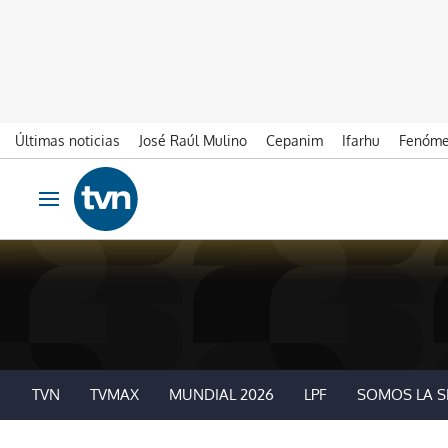
Últimas noticias
José Raúl Mulino
Cepanim
Ifarhu
Fenóme
Ir al contenido
Obrir navegació
TVN
TVMAX
MUNDIAL 2026
LPF
SOMOS LA S