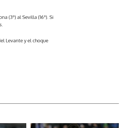
a (3º) al Sevilla (16º). Si
s.
 del Levante y el choque