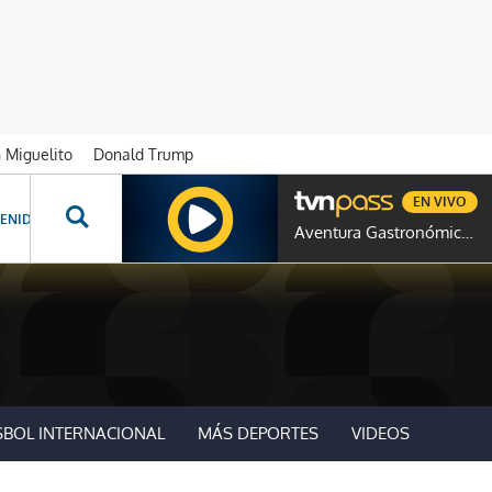
n Miguelito
Donald Trump
EN VIVO
ENIDOS ESPECIALES
NOVELAS
PROGRAMAS
GENTE TVN
PROG
Aventura Gastronómica Colombia
SBOL INTERNACIONAL
MÁS DEPORTES
VIDEOS