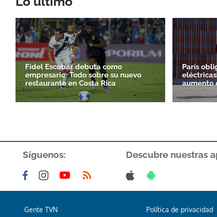
Lo último
Fidel Escobar debuta como
París obli
empresario: Todo sobre su nuevo
eléctricas
restaurante en Costa Rica
aumento d
Síguenos:
Descubre nuestras a
Gente TVN
Política de privacidad