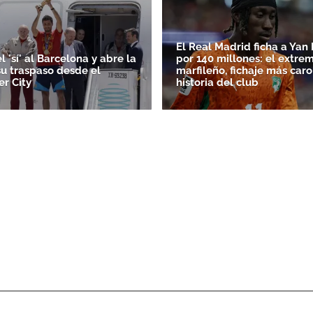
El Real Madrid ficha a Ya
l 'sí' al Barcelona y abre la
por 140 millones: el extre
su traspaso desde el
marfileño, fichaje más caro
r City
historia del club