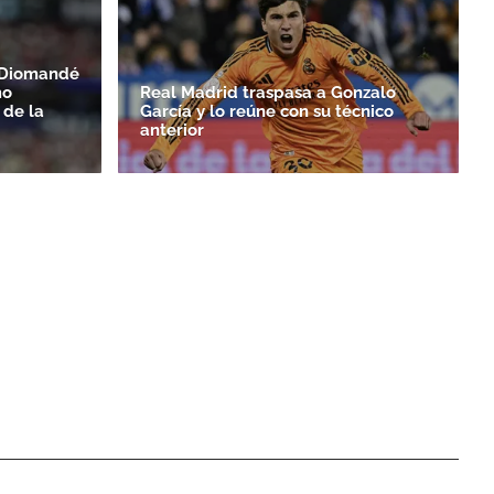
n Diomandé
mo
Real Madrid traspasa a Gonzalo
 de la
García y lo reúne con su técnico
anterior