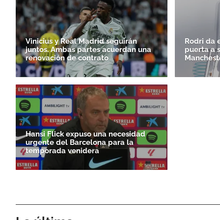
Vinicius y Real Madrid seguirán
Rodri da e
juntos. Ambas partes acuerdan una
puerta a 
renovación de contrato
Mancheste
Hansi Flick expuso una necesidad
urgente del Barcelona para la
temporada venidera