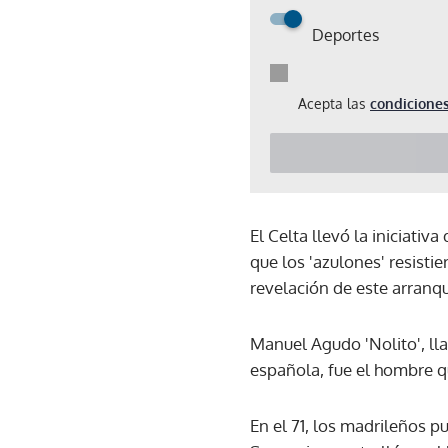
Deportes
Acepta las
condiciones
El Celta llevó la iniciativ
que los 'azulones' resisti
revelación de este arranqu
Manuel Agudo 'Nolito', ll
española, fue el hombre qu
En el 71, los madrileños p