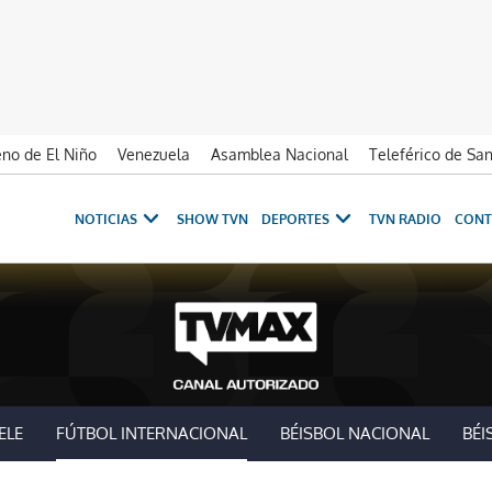
no de El Niño
Venezuela
Asamblea Nacional
Teleférico de Sa
NOTICIAS
SHOW TVN
DEPORTES
TVN RADIO
CONT
ELE
FÚTBOL INTERNACIONAL
BÉISBOL NACIONAL
BÉI