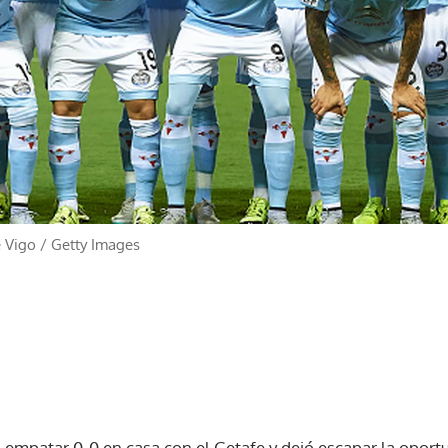
e Vigo
/
Getty Images
o empatar 0-0 en casa con el Getafe y dejó escapar la opor