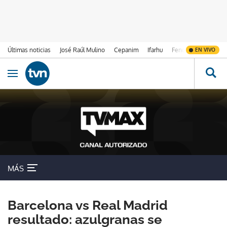
Últimas noticias
José Raúl Mulino
Cepanim
Ifarhu
Fenómeno de El Ni
EN VIVO
Ir al contenido
Obrir navegació
MÁS
Barcelona vs Real Madrid
resultado: azulgranas se