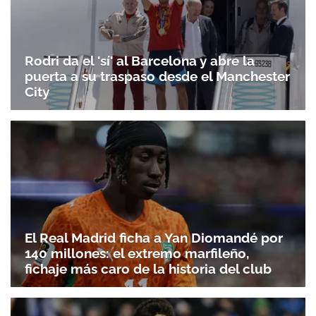
Rodri da el 'sí' al Barcelona y abre la
puerta a su traspaso desde el Manchester
City
El Real Madrid ficha a Yan Diomandé por
140 millones: el extremo marfileño,
fichaje más caro de la historia del club