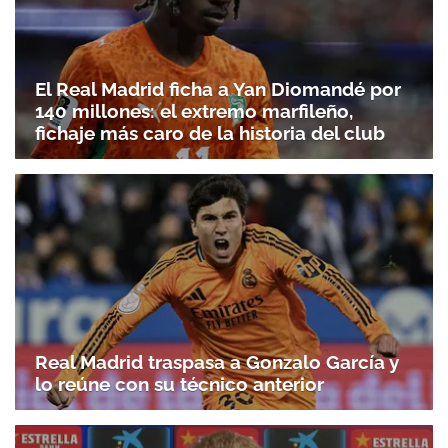
El Real Madrid ficha a Yan Diomandé por
140 millones: el extremo marfileño,
fichaje más caro de la historia del club
Real Madrid traspasa a Gonzalo García y
lo reúne con su técnico anterior