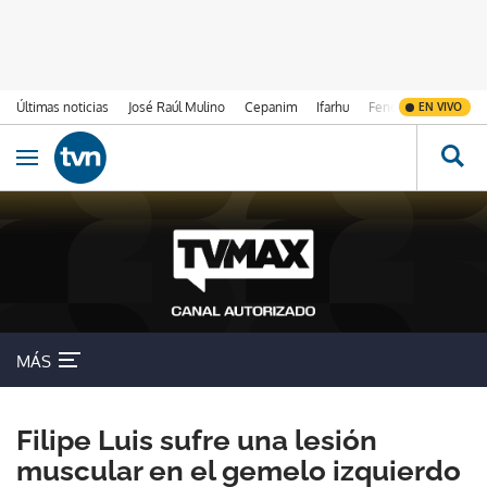
Últimas noticias
José Raúl Mulino
Cepanim
Ifarhu
Fenómeno de El Ni
EN VIVO
Ir al contenido
Obrir navegació
MÁS
Filipe Luis sufre una lesión
muscular en el gemelo izquierdo