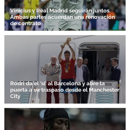
Vinicius y Real Madrid seguirán juntos.
Ambas partes acuerdan una renovación
de contrato
Rodri da el 'sí' al Barcelona y abre la
puerta a su traspaso desde el Manchester
City