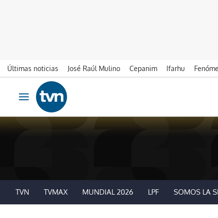
Últimas noticias
José Raúl Mulino
Cepanim
Ifarhu
Fenóme
Ir al contenido
Obrir navegació
TVN
TVMAX
MUNDIAL 2026
LPF
SOMOS LA S