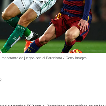
a importante de juegos con el Barcelona
/
Getty Images
2
jugó su partido 500 con el Barcelona, este miércoles en la v