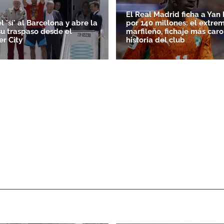
El Real Madrid ficha a Ya
l 'sí' al Barcelona y abre la
por 140 millones: el extre
su traspaso desde el
marfileño, fichaje más caro
r City
historia del club