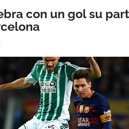
ebra con un gol su par
rcelona
l