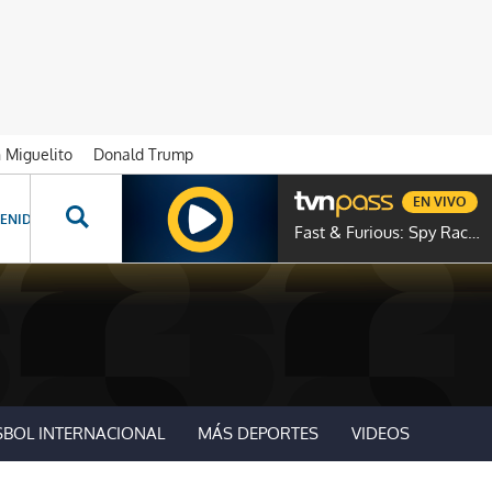
n Miguelito
Donald Trump
EN VIVO
ENIDOS ESPECIALES
NOVELAS
PROGRAMAS
GENTE TVN
PROG
Fast & Furious: Spy Racers
SBOL INTERNACIONAL
MÁS DEPORTES
VIDEOS