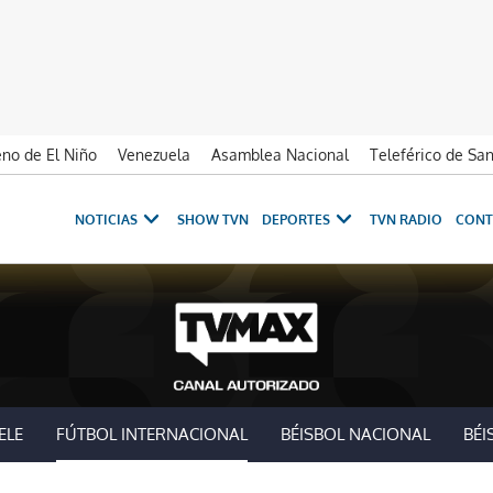
no de El Niño
Venezuela
Asamblea Nacional
Teleférico de Sa
NOTICIAS
SHOW TVN
DEPORTES
TVN RADIO
CONT
ELE
FÚTBOL INTERNACIONAL
BÉISBOL NACIONAL
BÉI