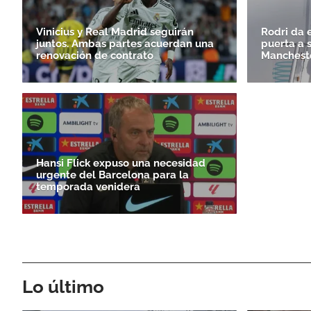
Vinicius y Real Madrid seguirán
Rodri da e
juntos. Ambas partes acuerdan una
puerta a 
renovación de contrato
Mancheste
Hansi Flick expuso una necesidad
urgente del Barcelona para la
temporada venidera
Lo último