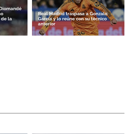
n Diomandé
mo
Real Madrid traspasa a Gonzalo
 de la
García y lo reúne con su técnico
anterior