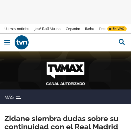
Últimas noticias
José Raúl Mulino
Cepanim
Ifarhu
Fenómeno de El Ni
EN VIVO
Ir al contenido
Obrir navegació
MÁS
Zidane siembra dudas sobre su
continuidad con el Real Madrid