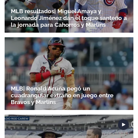
MLB resultados| Miguel Amaya y
Leonardo Jiménez dan el toque santeño a
la jornada para Cahorros y Marlins
MLB| Ronald Acuña pegó un
cuadrangular extraño en juego entre
Bravos y Marlins