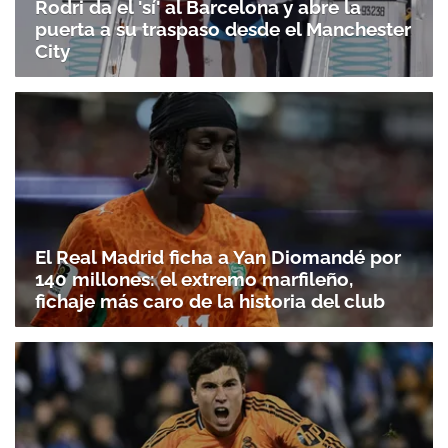
Rodri da el 'sí' al Barcelona y abre la
puerta a su traspaso desde el Manchester
City
El Real Madrid ficha a Yan Diomandé por
140 millones: el extremo marfileño,
fichaje más caro de la historia del club