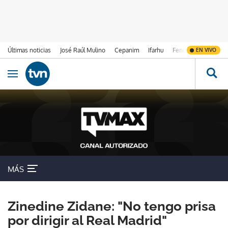
Últimas noticias
José Raúl Mulino
Cepanim
Ifarhu
Fenómeno de El Ni
EN VIVO
Ir al contenido
Obrir navegació
MÁS
Zinedine Zidane: "No tengo prisa
por dirigir al Real Madrid"