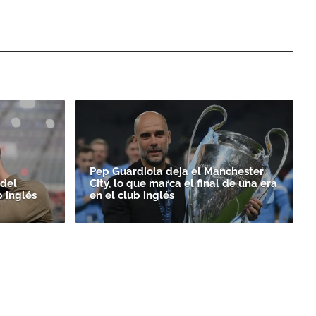
Pep Guardiola deja el Manchester
 del
City, lo que marca el final de una era
b inglés
en el club inglés