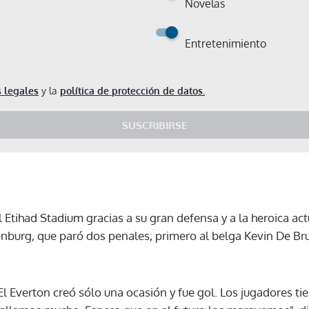
Novelas
Entretenimiento
 legales
y la
política de protección de datos.
SUSCRIBIRSE
l Etihad Stadium gracias a su gran defensa y a la heroica ac
burg, que paró dos penales, primero al belga Kevin De Br
El Everton creó sólo una ocasión y fue gol. Los jugadores ti
Gracias por suscribirte a nuestro boletín.