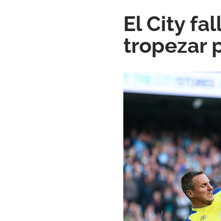
El City fa
tropezar p