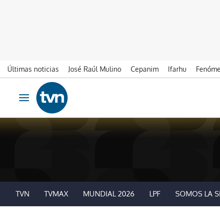
Últimas noticias
José Raúl Mulino
Cepanim
Ifarhu
Fenóme
Ir al contenido
Obrir navegació
TVN
TVMAX
MUNDIAL 2026
LPF
SOMOS LA S