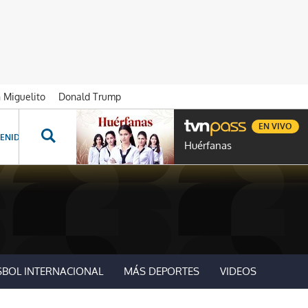
n Miguelito
Donald Trump
EN VIVO
ENIDOS ESPECIALES
NOVELAS
PROGRAMAS
GENTE TVN
PROG
Huérfanas
SBOL INTERNACIONAL
MÁS DEPORTES
VIDEOS