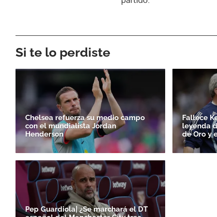
Si te lo perdiste
Chelsea refuerza su medio campo
Fallece K
con el mundialista Jordan
leyenda d
Henderson
de Oro y 
Pep Guardiola| ¿Se marchará el DT