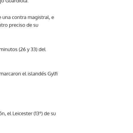
jo Guardiola.
 una contra magistral, e
ntro preciso de su
inutos (26 y 33) del
marcaron el islandés Gylfi
, el Leicester (13º) de su