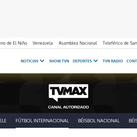
no de El Niño
Venezuela
Asamblea Nacional
Teleférico de Sa
NOTICIAS
SHOW TVN
DEPORTES
TVN RADIO
CONT
ELE
FÚTBOL INTERNACIONAL
BÉISBOL NACIONAL
BÉI