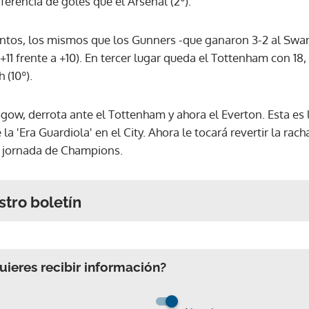
ferencia de goles que el Arsenal (2º).
untos, los mismos que los Gunners -que ganaron 3-2 al Swans
11 frente a +10). En tercer lugar queda el Tottenham con 18, t
(10º).
gow, derrota ante el Tottenham y ahora el Everton. Esta es la
la 'Era Guardiola' en el City. Ahora le tocará revertir la ra
ra jornada de Champions.
stro boletín
ieres recibir información?