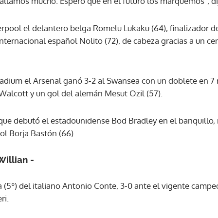
fallamos mucho. Espero que en el futuro los marquemos", di
rpool el delantero belga Romelu Lukaku (64), finalizador de
ACEPTAR
 internacional español Nolito (72), de cabeza gracias a un ce
adium el Arsenal ganó 3-2 al Swansea con un doblete en 7 m
Walcott y un gol del alemán Mesut Ozil (57).
 que debutó el estadounidense Bod Bradley en el banquillo, 
ol Borja Bastón (66).
illian -
(5º) del italiano Antonio Conte, 3-0 ante el vigente campeón
ri.