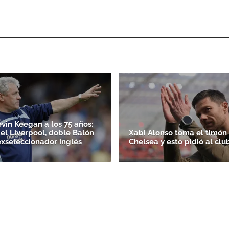
evin Keegan a los 75 años:
el Liverpool, doble Balón
Xabi Alonso toma el timón
exseleccionador inglés
Chelsea y esto pidió al clu