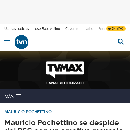
Últimas noticias
José Raúl Mulino
Cepanim
Ifarhu
Fenómeno de El Ni
EN VIVO
Ir al contenido
Obrir navegació
MÁS
MAURICIO POCHETTINO
Mauricio Pochettino se despide