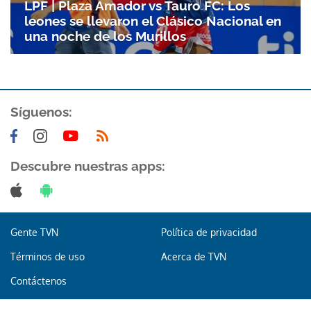
LPF | Plaza Amador vs Tauro FC: Los
leones se llevaron el Clásico Nacional en
una noche de los Murillos
Síguenos:
Gracias por suscribirte a nuestro boletín.
Descubre nuestras apps:
ACEPTAR
Gente TVN
Política de privacidad
Términos de uso
Acerca de TVN
Contáctenos