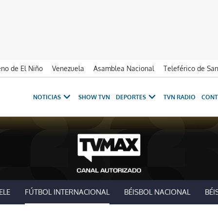
no de El Niño
Venezuela
Asamblea Nacional
Teleférico de Sa
NOTICIAS
SHOW TVN
DEPORTES
TVN RADIO
CONT
ELE
FÚTBOL INTERNACIONAL
BÉISBOL NACIONAL
BÉI