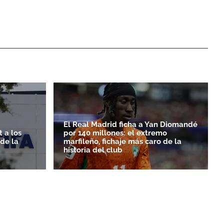
El Real Madrid ficha a Yan Diomandé
 a los
por 140 millones: el extremo
rde la
marfileño, fichaje más caro de la
historia del club