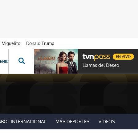
n Miguelito
Donald Trump
EN VIVO
ENIDOS ESPECIALES
NOVELAS
PROGRAMAS
GENTE TVN
PROG
Llamas del Deseo
SBOL INTERNACIONAL
MÁS DEPORTES
VIDEOS