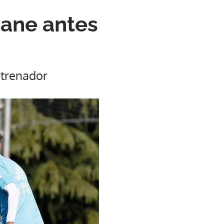
dane antes
ntrenador