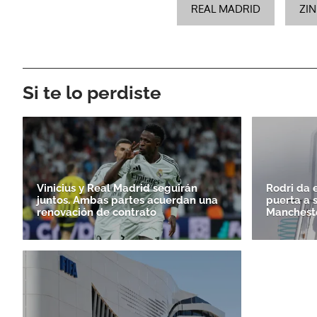
REAL MADRID
ZIN
Si te lo perdiste
Vinicius y Real Madrid seguirán
Rodri da e
juntos. Ambas partes acuerdan una
puerta a 
renovación de contrato
Mancheste