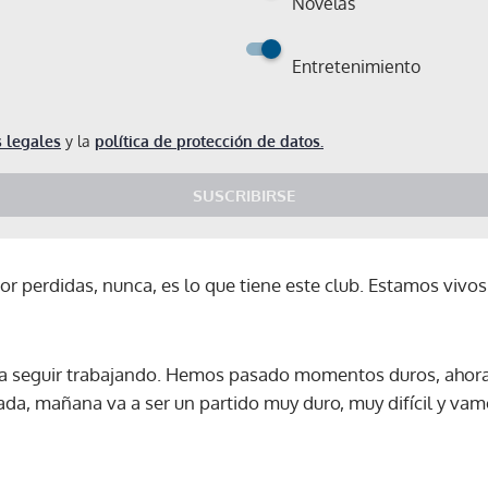
Novelas
Entretenimiento
 legales
y la
política de protección de datos.
SUSCRIBIRSE
r perdidas, nunca, es lo que tiene este club. Estamos vivos
r, a seguir trabajando. Hemos pasado momentos duros, ah
nada, mañana va a ser un partido muy duro, muy difícil y va
Gracias por suscribirte a nuestro boletín.
ACEPTAR