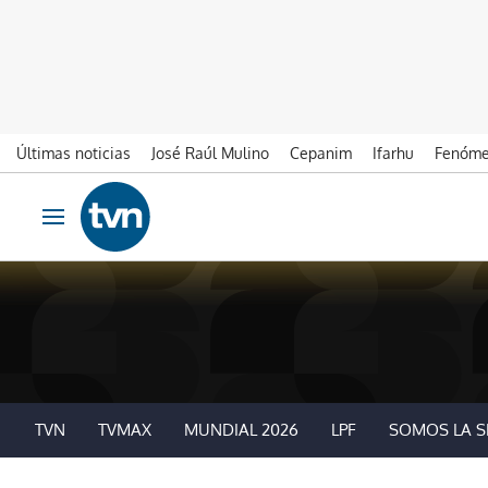
Últimas noticias
José Raúl Mulino
Cepanim
Ifarhu
Fenóme
Ir al contenido
Obrir navegació
TVN
TVMAX
MUNDIAL 2026
LPF
SOMOS LA S