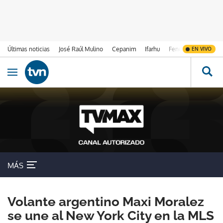
Últimas noticias
José Raúl Mulino
Cepanim
Ifarhu
Fenómeno de El Ni
EN VIVO
Ir al contenido
Obrir navegació
MÁS
Volante argentino Maxi Moralez
se une al New York City en la MLS