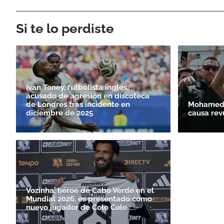
Si te lo perdiste
Ivan Toney, futbolista inglés,
acusado de agresión en discoteca
de Londres tras incidente en
Mohamed S
diciembre de 2025
causa rev
Vozinha, héroe de Cabo Verde en el
Mundial 2026, es presentado como
nuevo jugador de Colo Colo