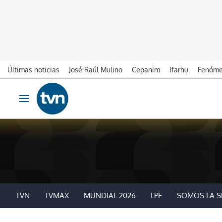
Últimas noticias
José Raúl Mulino
Cepanim
Ifarhu
Fenóme
Ir al contenido
Obrir navegació
TVN
TVMAX
MUNDIAL 2026
LPF
SOMOS LA S