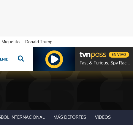
n Miguelito
Donald Trump
EN VIVO
ENIDOS ESPECIALES
NOVELAS
PROGRAMAS
GENTE TVN
PROG
Fast & Furious: Spy Racers
SBOL INTERNACIONAL
MÁS DEPORTES
VIDEOS