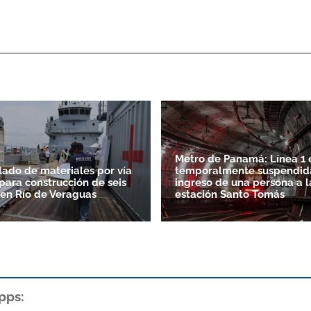
Metro de Panamá: Línea 1 
slado de materiales por vía
temporalmente suspendida
para construcción de seis
ingreso de una persona a la
 en Río de Veraguas
estación Santo Tomás
pps: