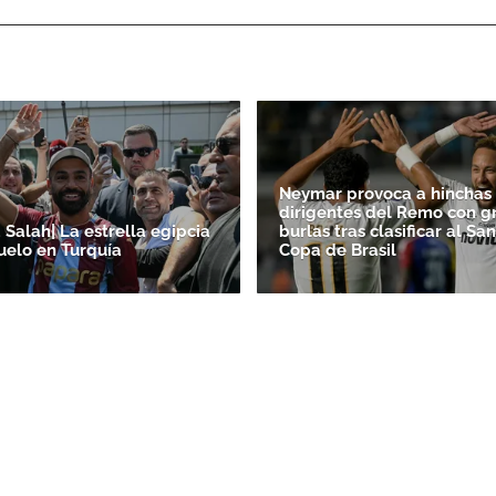
Neymar provoca a hinchas 
dirigentes del Remo con gr
alah| La estrella egipcia
burlas tras clasificar al Sa
uelo en Turquía
Copa de Brasil