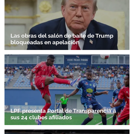
Las obras del salón de baile de Trump
bloqueadas en apelación
Gracias por suscribirte a nuestro boletín.
ACEPTAR
LPF presenta Portal de Transparencia a
sus 24 clubes afiliados