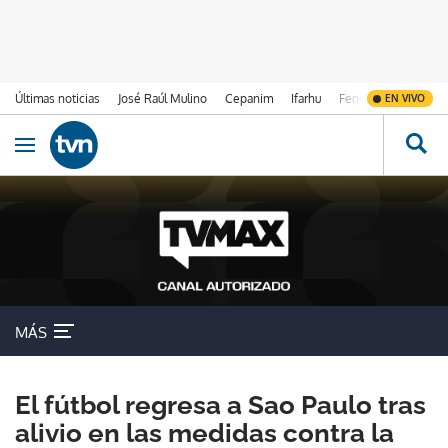
Últimas noticias
José Raúl Mulino
Cepanim
Ifarhu
Fenómeno de El Ni
EN VIVO
Ir al contenido
Obrir navegació
MÁS
El fútbol regresa a Sao Paulo tras
alivio en las medidas contra la