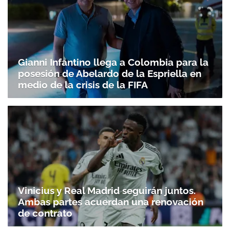
Gianni Infantino llega a Colombia para la
posesión de Abelardo de la Espriella en
medio de la crisis de la FIFA
Vinicius y Real Madrid seguirán juntos.
Ambas partes acuerdan una renovación
de contrato