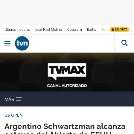
Últimas noticias
José Raúl Mulino
Cepanim
Ifarhu
Fenómeno de El Ni
EN VIVO
Ir al contenido
Obrir navegació
MÁS
US OPEN
Argentino Schwartzman alcanza