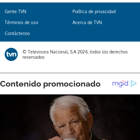
Gente TVN
Política de privacidad
Términos de uso
Acerca de TVN
Gracias por suscribirte a nuestro boletín.
Contáctenos
ACEPTAR
© Televisora Nacional, S.A 2024, todos los derechos
reservados