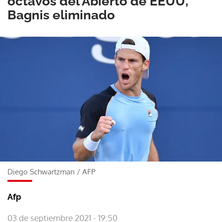
octavos del Abierto de EEUU,
Bagnis eliminado
Diego Schwartzman
/
AFP
Afp
03 de septiembre 2021 - 19:50