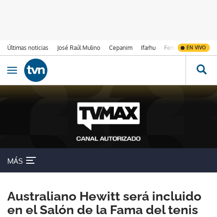
Últimas noticias
José Raúl Mulino
Cepanim
Ifarhu
Fenómeno de El Ni
EN VIVO
Ir al contenido
Obrir navegació
MÁS
Australiano Hewitt será incluido
en el Salón de la Fama del tenis