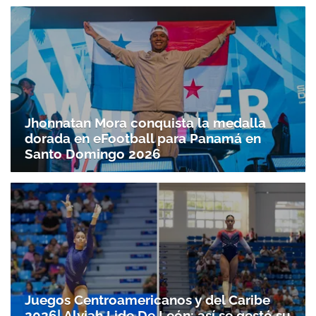
Jhonnatan Mora conquista la medalla
dorada en eFootball para Panamá en
Santo Doming­o 2026
Juegos Centroamericanos y del Caribe
2026| Alyiah Lide De León: así se gestó su