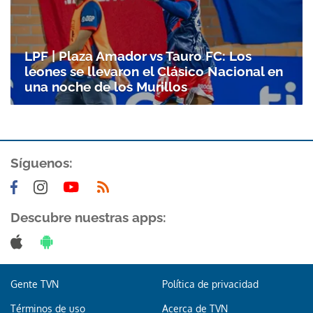
Gracias por suscribirte a nuestro boletín.
LPF | Plaza Amador vs Tauro FC: Los
ACEPTAR
leones se llevaron el Clásico Nacional en
una noche de los Murillos
Síguenos:
Descubre nuestras apps:
Gente TVN
Política de privacidad
Términos de uso
Acerca de TVN