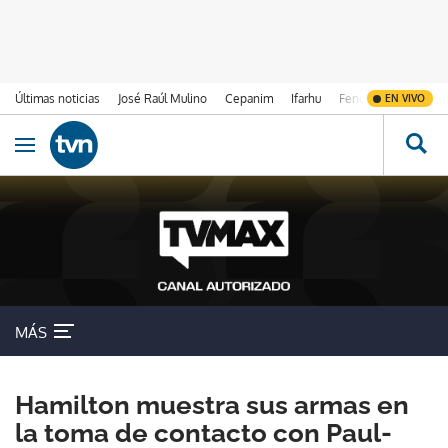
Últimas noticias
José Raúl Mulino
Cepanim
Ifarhu
Fenómeno de El Ni
EN VIVO
Ir al contenido
Obrir navegació
MÁS
Hamilton muestra sus armas en
la toma de contacto con Paul-