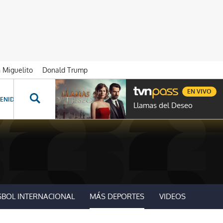
n Miguelito
Donald Trump
EN VIVO
ENIDOS ESPECIALES
NOVELAS
PROGRAMAS
GENTE TVN
PROG
Llamas del Deseo
SBOL INTERNACIONAL
MÁS DEPORTES
VIDEOS