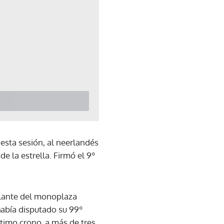
esta sesión, al neerlandés
 la estrella. Firmó el 9º
volante del monoplaza
había disputado su 99º
timo crono, a más de tres