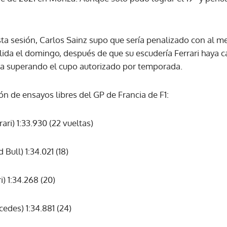
ACEPTAR
esta sesión, Carlos Sainz supo que sería penalizado con al m
salida el domingo, después de que su escudería Ferrari haya
 superando el cupo autorizado por temporada.
sión de ensayos libres del GP de Francia de F1:
ri) 1:33.930 (22 vueltas)
ull) 1:34.021 (18)
i) 1:34.268 (20)
des) 1:34.881 (24)