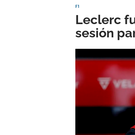
F1
Leclerc f
sesión pa