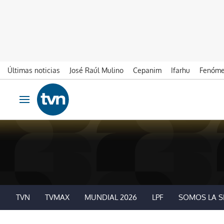
Últimas noticias
José Raúl Mulino
Cepanim
Ifarhu
Fenóme
Ir al contenido
Obrir navegació
TVN
TVMAX
MUNDIAL 2026
LPF
SOMOS LA S