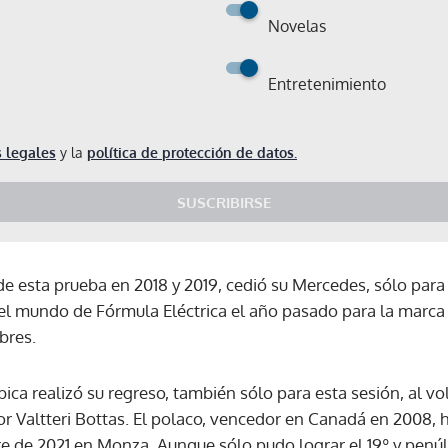
Novelas
Entretenimiento
 legales
y la
política de protección de datos.
SUSCRIBIRSE
e esta prueba en 2018 y 2019, cedió su Mercedes, sólo para 
l mundo de Fórmula Eléctrica el año pasado para la marca de
bres.
ica realizó su regreso, también sólo para esta sesión, al 
 Valtteri Bottas. El polaco, vencedor en Canadá en 2008, 
Gracias por suscribirte a nuestro boletín.
 de 2021 en Monza. Aunque sólo pudo lograr el 19º y penúl