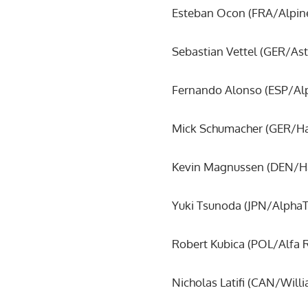
Esteban Ocon (FRA/Alpine
Sebastian Vettel (GER/Ast
Fernando Alonso (ESP/Alp
Mick Schumacher (GER/Haa
Kevin Magnussen (DEN/Haa
Yuki Tsunoda (JPN/AlphaTa
Robert Kubica (POL/Alfa 
Nicholas Latifi (CAN/Will