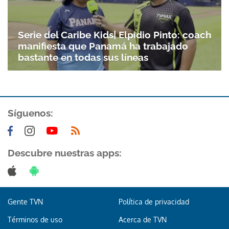
Serie del Caribe Kids| Elpidio Pinto: coach
manifiesta que Panamá ha trabajado
bastante en todas sus líneas
Síguenos:
Gracias por suscribirte a nuestro boletín.
Descubre nuestras apps:
ACEPTAR
Gente TVN
Política de privacidad
Términos de uso
Acerca de TVN