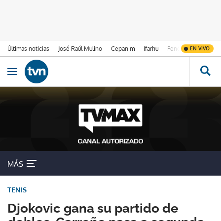
Últimas noticias
José Raúl Mulino
Cepanim
Ifarhu
Fenómeno de El Ni
EN VIVO
Ir al contenido
Obrir navegació
MÁS
TENIS
Djokovic gana su partido de