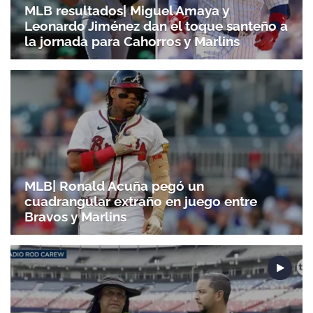
MLB resultados| Miguel Amaya y
Leonardo Jiménez dan el toque santeño a
la jornada para Cahorros y Marlins
MLB| Ronald Acuña pegó un
cuadrangular extraño en juego entre
Bravos y Marlins