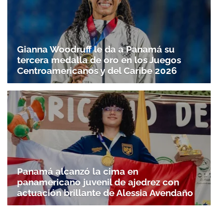
Gianna Woodruff le da a Panamá su
tercera medalla de oro en los Juegos
Centroamericanos y del Caribe 2026
Panamá alcanzó la cima en
panamericano juvenil de ajedrez con
actuación brillante de Alessia Avendaño