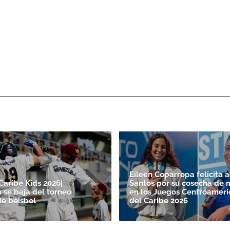
Eileen Coparropa felicita a
Caribe Kids 2026|
Santos por su cosecha de 
 se baja del torneo
en los Juegos Centroameri
de béisbol
del Caribe 2026