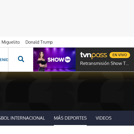
n Miguelito
Donald Trump
EN VIVO
ENIDOS ESPECIALES
NOVELAS
PROGRAMAS
GENTE TVN
PROG
Retransmisión Show TVN
SBOL INTERNACIONAL
MÁS DEPORTES
VIDEOS