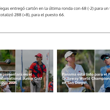
gas entregó cartón en la última ronda con 68 (-2) para un t
ACEPTAR
otalizó 288 (+8), para el puesto 66.
 presentará en el
Panamá está listo para el 
nternational Junior Golf
Callaway World Champions
ship 2026
en San Diego