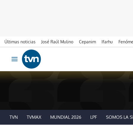
Últimas noticias
José Raúl Mulino
Cepanim
Ifarhu
Fenóme
Ir al contenido
Obrir navegació
TVN
TVMAX
MUNDIAL 2026
LPF
SOMOS LA S