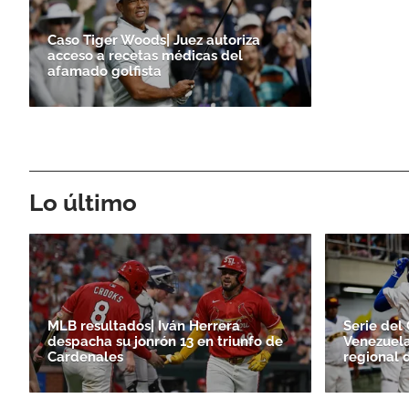
Caso Tiger Woods| Juez autoriza
acceso a recetas médicas del
afamado golfista
Lo último
MLB resultados| Iván Herrera
Serie del 
despacha su jonrón 13 en triunfo de
Venezuela
Cardenales
regional 