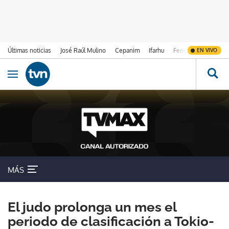
Últimas noticias
José Raúl Mulino
Cepanim
Ifarhu
Fenómeno de El Ni
EN VIVO
Ir al contenido
Obrir navegació
MÁS
El judo prolonga un mes el
periodo de clasificación a Tokio-