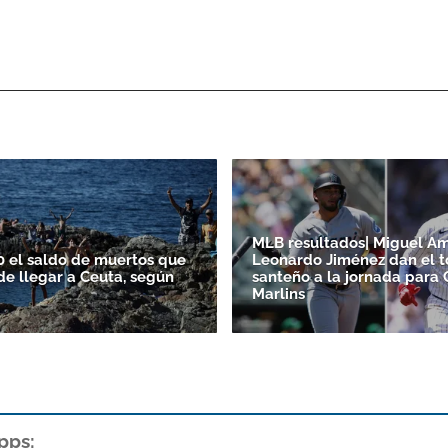
MLB resultados| Miguel A
0 el saldo de muertos que
Leonardo Jiménez dan el 
de llegar a Ceuta, según
santeño a la jornada para 
Marlins
pps: