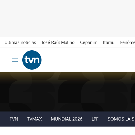
Últimas noticias
José Raúl Mulino
Cepanim
Ifarhu
Fenóme
Ir al contenido
Obrir navegació
TVN
TVMAX
MUNDIAL 2026
LPF
SOMOS LA S