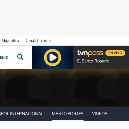
n Miguelito
Donald Trump
EN VIVO
ENIDOS ESPECIALES
NOVELAS
PROGRAMAS
GENTE TVN
PROG
El Santo Rosario
SBOL INTERNACIONAL
MÁS DEPORTES
VIDEOS