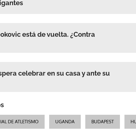
igantes
ACEPTAR
okovic está de vuelta. ¿Contra
spera celebrar en su casa y ante su
os
AL DE ATLETISMO
UGANDA
BUDAPEST
H