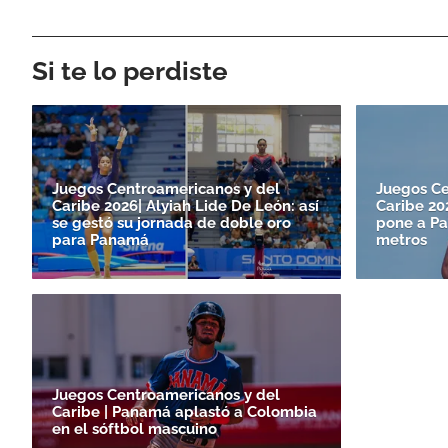
Si te lo perdiste
Juegos Centroamericanos y del
Juegos Ce
Caribe 2026| Alyiah Lide De León: así
Caribe 2
se gestó su jornada de doble oro
pone a Pa
para Panamá
metros
Juegos Centroamericanos y del
Caribe | Panamá aplastó a Colombia
en el sóftbol mascuino