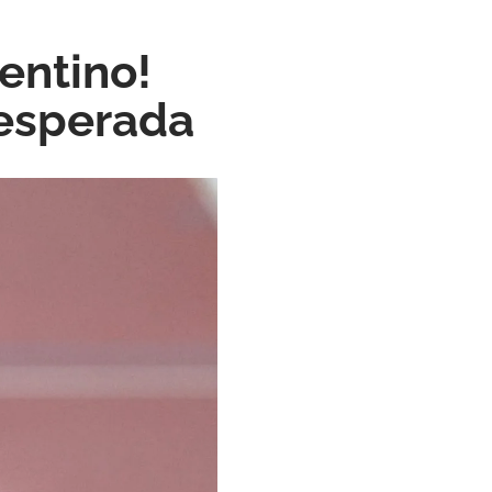
entino!
nesperada