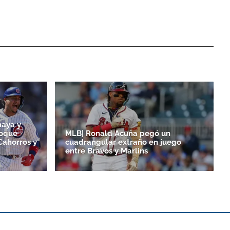
maya y
toque
MLB| Ronald Acuña pegó un
Cahorros y
cuadrangular extraño en juego
entre Bravos y Marlins