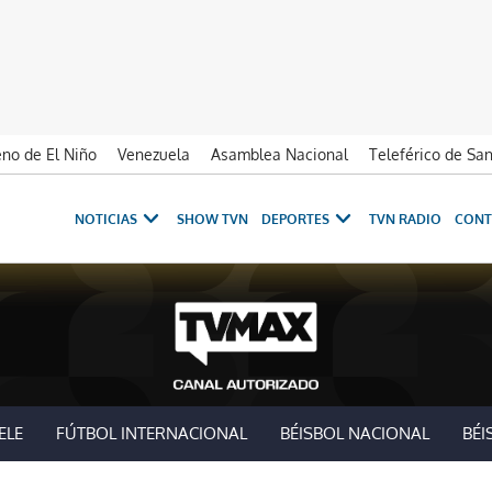
no de El Niño
Venezuela
Asamblea Nacional
Teleférico de Sa
NOTICIAS
SHOW TVN
DEPORTES
TVN RADIO
CONT
ELE
FÚTBOL INTERNACIONAL
BÉISBOL NACIONAL
BÉI