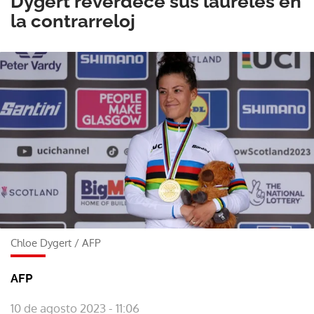
Dygert reverdece sus laureles en
la contrarreloj
Chloe Dygert
/
AFP
AFP
10 de agosto 2023 - 11:06