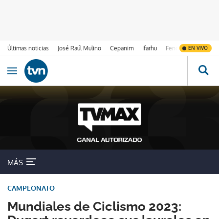
Últimas noticias
José Raúl Mulino
Cepanim
Ifarhu
Fenómeno de El Ni
EN VIVO
Ir al contenido
Obrir navegació
MÁS
CAMPEONATO
Mundiales de Ciclismo 2023: