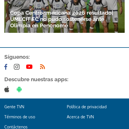
Copa Centroamericana 2026 resultado|
UMECIT FC no pudo sostenerse ante
Olimpia en Penonomé
Síguenos:
Descubre nuestras apps:
Gente TVN
Política de privacidad
Términos de uso
Acerca de TVN
Contáctenos