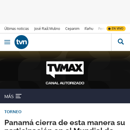
Últimas noticias
José Raúl Mulino
Cepanim
Ifarhu
Fenómeno de El Ni
EN VIVO
Ir al contenido
Obrir navegació
MÁS
TORNEO
Panamá cierra de esta manera su