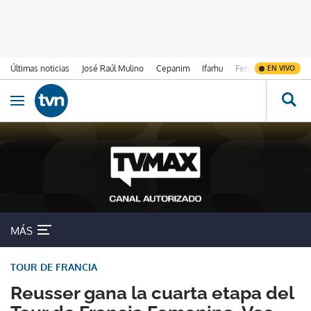
Últimas noticias
José Raúl Mulino
Cepanim
Ifarhu
Fenómeno de El Ni
EN VIVO
Ir al contenido
Obrir navegació
MÁS
TOUR DE FRANCIA
Reusser gana la cuarta etapa del