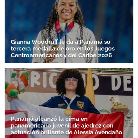
Gianna Woodruff le da a Panamá su
tercera medalla de oro en los Juegos
Centroamericanos y del Caribe 2026
Panamá alcanzó la cima en
panamericano juvenil de ajedrez con
actuación brillante de Alessia Avendaño