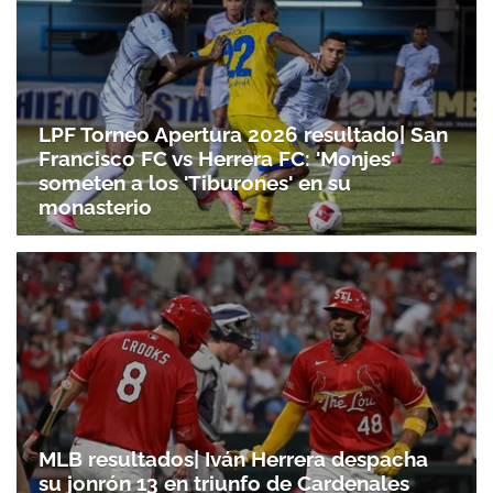
LPF Torneo Apertura 2026 resultado| San
Francisco FC vs Herrera FC: 'Monjes'
someten a los 'Tiburones' en su
monasterio
MLB resultados| Iván Herrera despacha
su jonrón 13 en triunfo de Cardenales