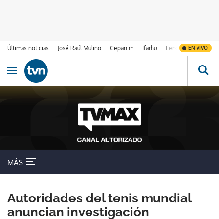
Últimas noticias
José Raúl Mulino
Cepanim
Ifarhu
Fenómeno de El Ni
EN VIVO
Ir al contenido
Obrir navegació
MÁS
Autoridades del tenis mundial
anuncian investigación