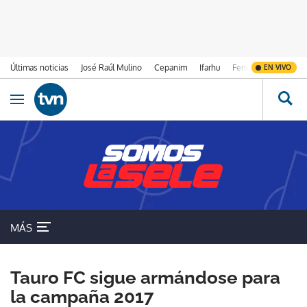
Últimas noticias
José Raúl Mulino
Cepanim
Ifarhu
Fenómeno de El Ni
EN VIVO
Ir al contenido
Obrir navegació
MÁS
Tauro FC sigue armándose para
la campaña 2017