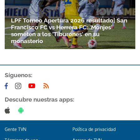
LPF Torneo Apertura 2026 resultado| San
Francisco FC vs Herrera FC: 'Monjes'
someten a los 'Tiburones' en su
monasterio
Síguenos:
Descubre nuestras apps:
Gente TVN
Política de privacidad